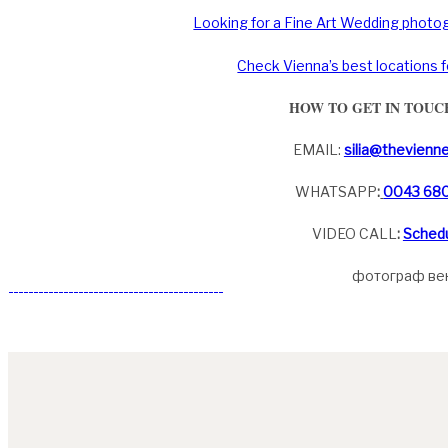
Looking for a Fine Art Wedding photog
Check Vienna’s best locations 
HOW TO GET IN TOUC
EMAIL:
silia@thevienn
WHATSAPP
:
0043 680
VIDEO CALL
:
Sched
фотограф ве