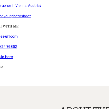
rapher in Vienna, Austria?
for your photoshoot
H WITH ME
esegirl.com
 24 76862
ule Here
на